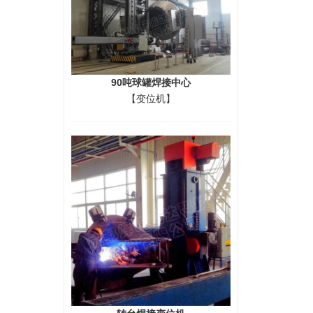
90吨球罐焊接中心
【变位机】