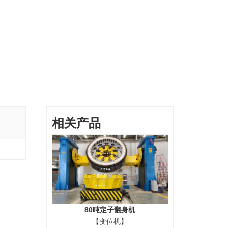
相关产品
80吨定子翻身机
【变位机】